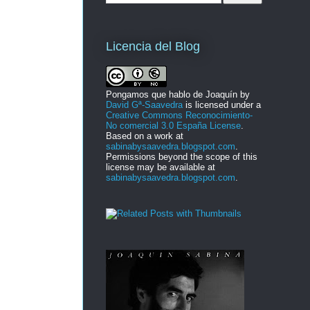
Licencia del Blog
Pongamos que hablo de Joaquín
by
David Gª-Saavedra
is licensed under a
Creative Commons Reconocimiento-
No comercial 3.0 España License
.
Based on a work at
sabinabysaavedra.blogspot.com
.
Permissions beyond the scope of this
license may be available at
sabinabysaavedra.blogspot.com
.