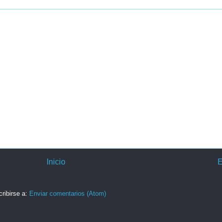
Inicio
E
ribirse a:
Enviar comentarios (Atom)