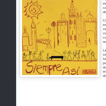
es
ca
de
Ci
es
si
ci
co
re
La
se
to
pu
du
en
di