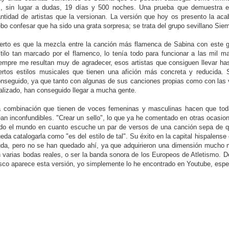
, sin lugar a dudas, 19 días y 500 noches. Una prueba que demuestra e
ntidad de artistas que la versionan. La versión que hoy os presento la aca
bo confesar que ha sido una grata sorpresa; se trata del grupo sevillano Sie
erto es que la mezcla entre la canción más flamenca de Sabina con este g
tilo tan marcado por el flamenco, lo tenía todo para funcionar a las mil ma
empre me resultan muy de agradecer, esos artistas que consiguen llevar has
ertos estilos musicales que tienen una afición más concreta y reducida. 
nseguido, ya que tanto con algunas de sus canciones propias como con las 
alizado, han conseguido llegar a mucha gente.
 combinación que tienen de voces femeninas y masculinas hacen que to
an inconfundibles. "Crear un sello", lo que ya he comentado en otras ocasio
do el mundo en cuanto escuche un par de versos de una canción sepa de qu
eda catalogarla como "es del estilo de tal". Su éxito en la capital hispalense
da, pero no se han quedado ahí, ya que adquirieron una dimensión mucho ma
 varias bodas reales, o ser la banda sonora de los Europeos de Atletismo.
sco aparece esta versión, yo simplemente lo he encontrado en Youtube, espe