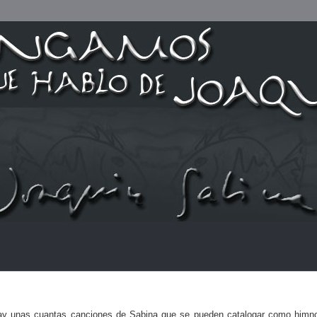
y unas cuantas canciones de Sabina que se pueden catalogar como himno