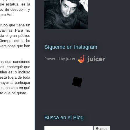
se estatus, es la
bo de descubrir, y
mpre Así.
rupo que tiene un
ravillas. Para mí,
ta el gran público
Siempre así lo ha
versiones que han
Sígueme en Instagram
Powered by Juicer
das sus canciones
nes, conseguir que
ien es, o incluso
 está fuera de toda
yor al participar
 Desconozco en qué
ro que os guste.
Busca en el Blog