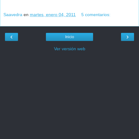
Saavedra
en
martes, enero 04, 2011
5 comentarios:
‹
›
Inicio
Ver versión web