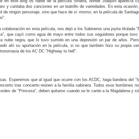
e en este blog os hablé de la película Sinatra, donde Joaquín aparecía c
rx y cantaba dos canciones en un teatrillo de variedades. En esta ocasión
el de ningún personaje, sino que hace de sí mismo, en la película de Santiago
si".
 colaboración en esta película, nos dejó a los Sabineros una joyita titulada 
la", que cayó como agua de mayo entre todos sus seguidores porque tuvo 
a nube negra, que lo tuvo sumido en una depresión un par de años. Per
edó ahí su aportación en la película, si no que también hizo su propia ver
tonomasia de los AC DC "Highway to hell".
sas. Esperemos que al igual que ocurre con los ACDC, haga bandera del "lo
cierto tras concierto reúnen a la familia sabinera. Todos esos bombines n
acordes de "Princesa", deben quitarse cuando se le cante a la Magdalena y 