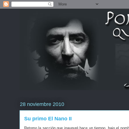
28 noviembre 2010
Su primo El Nano II
Retomo la sección que inauguré hace un tiempo, bajo el nomb