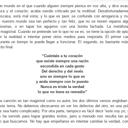
n mundo en el que cuando alguien siempre piensa en voz alta, y dice exac
eza y el corazón; acaba siendo criticado por la multitud. Desafortunadamen
scasa, está mal vista; y lo que es peor, se confunde con arrogancia y m
 nuestro mundo sea tan perfecto y tan feliz, que no se tienen reparos alg
iserias, o en tapar los agujeros con una bonita fachada. La metáfora
magistral. Cuando se pretende ser lo que no se es, se tiene la opción de opta
r la realidad e intentar poner otros medios para mejorarla. El primer c
durante un tiempo te puede llegar a funcionar. El segundo, es bastante má
to final.
“Cuéntale a tu corazón
que existe siempre una razón
escondida en cada gesto
Del derecho y del revés
uno es siempre lo que es
y anda siempre con lo puesto
Nunca es triste la verdad
lo que no tiene es remedio”
 la canción es tan magistral como su autor, los dos últimos versos engloban 
este tema. No debemos obcecarnos en ver los defectos del otro, es una p
es sea harto complicado). Por otra parte, tampoco es fácil decir “este soy yo,
 ha servido para lograr grandes éxitos, pero a menudo nos resulta tan po
 que buscamos. No hay que empeñarse en intentar cambiar la verdad, com