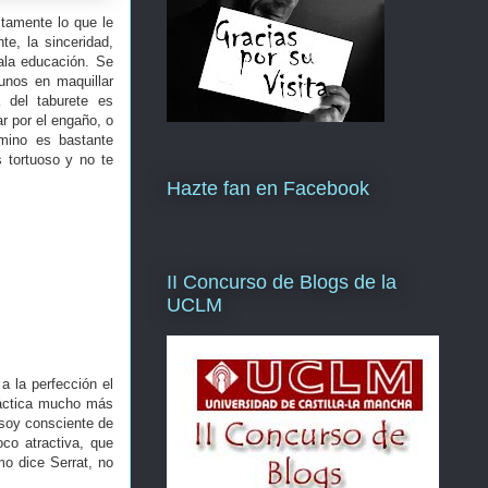
tamente lo que le
te, la sinceridad,
ala educación. Se
unos en maquillar
 del taburete es
r por el engaño, o
amino es bastante
s tortuoso y no te
Hazte fan en Facebook
II Concurso de Blogs de la
UCLM
a la perfección el
ráctica mucho más
 soy consciente de
co atractiva, que
o dice Serrat, no