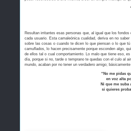
Resultan irritantes esas personas que, al igual que los fondos
cada usuario. Esta camaleónica cualidad, deriva en no saber
sobre las cosas o cuando te dicen lo que piensan o lo que tú
camuflados, lo hacen precisamente porque esconden algo, qui
de ellos tal o cual comportamiento. Lo malo que tiene eso, es
día, porque si no, tarde o temprano te quedas con el culo al a
mundo, acaban por no tener un verdadero amigo; básicamente
“No me pidas q
en voz alta p
Ni que me suba a
si quieres proba