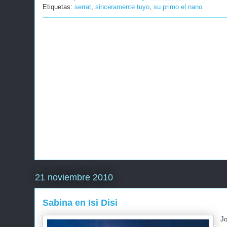
Etiquetas:
serrat
,
sinceramente tuyo
,
su primo el nano
21 noviembre 2010
Sabina en Isi Disi
Jo