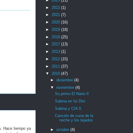
►
2023
(11)
►
2022
(1)
►
2021
(7)
►
2020
(16)
►
2019
(18)
►
2018
(25)
►
2017
(13)
►
2013
(1)
►
2012
(15)
►
2011
(37)
▼
2010
(47)
►
diciembre
(4)
▼
noviembre
(4)
Su primo El Nano II
Sabina en Isi Disi
Sabina y CIA X
Canción de cuna de la
noche y los tejados
n. Hace tiempo ya
►
octubre
(4)