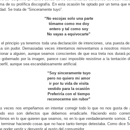
a de su prolífica discografía. En esta ocasión he optado por un tema que 
dad. Se trata de “Sinceramente tuyo”.
“No escojas solo una parte
tómame como me doy
entero y tal como soy
No vayas a equivocarte”
el principio ya tenemos toda una declaración de intenciones, una puesta d
sa sin pudor. Demasiadas veces intentamos reinventarnos a nosotros mism
ionar a alguien, aunque seamos conscientes de que esa treta nos durará p
gobernado por la imagen, parece casi imposible resistirse a la tentación 
perfil, aunque sea escandalosamente artificial.
“Soy sinceramente tuyo
pero no quiero mi amor
ir por tu vida de visita
vestido para la ocasión
Preferiría con el tiempo
reconocerme sin rubor”
s veces nos empeñamos en intentar corregir todo lo que no nos gusta de 
odo eso son defectos que debemos erradicarle. Haciendo esto corre
tirnos en lo que quieren que seamos, no en lo que verdaderamente somos.
terminar haciendo cosas que no hace tanto tiempo detestaba. Como dice Ser
 poder vestir y desvestir al gusto del consumidor.