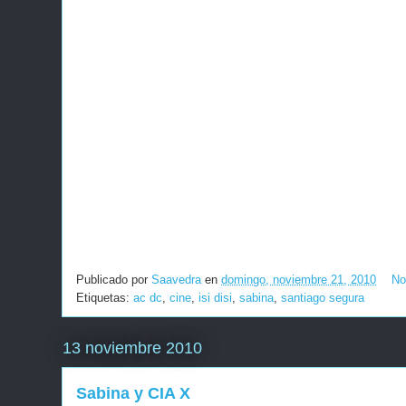
Publicado por
Saavedra
en
domingo, noviembre 21, 2010
No
Etiquetas:
ac dc
,
cine
,
isi disi
,
sabina
,
santiago segura
13 noviembre 2010
Sabina y CIA X