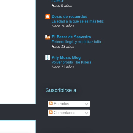
LOMCE
Hace 9 años
Dosis de recuerdos
La edad a la que se es más feliz
Hace 10 años
El Bazar de Saavedra
Febrero llegó, y mi disfraz faltó.
Hace 13 años
Pily Music Blog
Volver pronto The Killers
Hace 13 años
Suscribirse a
Entradas
Comentarios