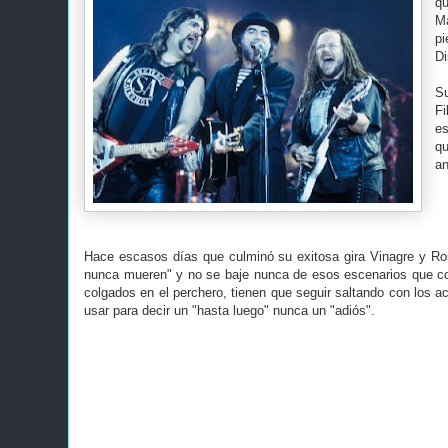
qu
Ma
pi
Di
Su
Fi
es
qu
an
Hace escasos días que culminó su exitosa gira Vinagre y Ro
nunca mueren" y no se baje nunca de esos escenarios que con
colgados en el perchero, tienen que seguir saltando con los 
usar para decir un "hasta luego" nunca un "adiós".