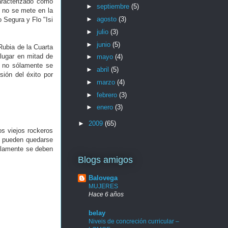
aracterizado como
►
septiembre
(5)
, no se mete en la
►
agosto
(3)
 Segura y Flo "Isi
►
julio
(3)
►
junio
(5)
"Rubia de la Cuarta
lugar en mitad de
►
mayo
(4)
o no sólamente se
►
abril
(5)
sión del éxito por
►
marzo
(4)
►
febrero
(3)
►
enero
(3)
►
2009
(65)
s viejos rockeros
o pueden quedarse
sólamente se deben
Blogs amigos
Balovega
MUJERES
Hace 6 años
belay
Niveis de concreción curricular –