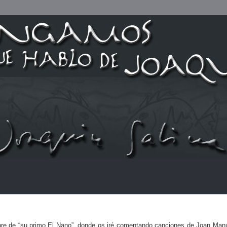
re de “su primo El Nano”, donde os iré comentando canciones de Joan Manue