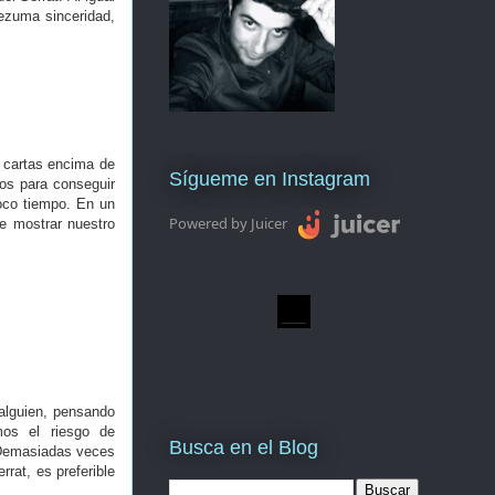
rezuma sinceridad,
e cartas encima de
Sígueme en Instagram
os para conseguir
oco tiempo. En un
Powered by Juicer
de mostrar nuestro
alguien, pensando
mos el riesgo de
Busca en el Blog
 Demasiadas veces
rat, es preferible