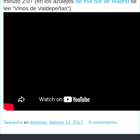
minuto 2:07 (en los azulejos
de ese bar de Madrid
se
lee "Vinos de Valdepeñas").
Saavedra
en
domingo, febrero 12, 2017
9 comentarios: