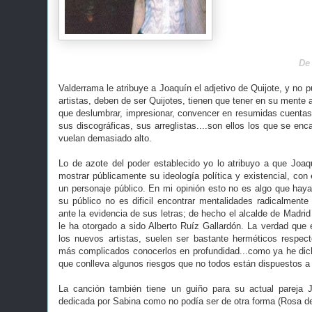
De 
Valderrama le atribuye a Joaquín el adjetivo de Quijote, y no 
artistas, deben de ser Quijotes, tienen que tener en su mente
que deslumbrar, impresionar, convencer en resumidas cuentas
sus discográficas, sus arreglistas....son ellos los que se enc
vuelan demasiado alto.
Lo de azote del poder establecido yo lo atribuyo a que Joa
mostrar públicamente su ideología política y existencial, con
un personaje público. En mi opinión esto no es algo que haya
su público no es dificil encontrar mentalidades radicalment
ante la evidencia de sus letras; de hecho el alcalde de Madr
le ha otorgado a sido Alberto Ruíz Gallardón. La verdad qu
los nuevos artistas, suelen ser bastante herméticos respe
más complicados conocerlos en profundidad...como ya he dic
que conlleva algunos riesgos que no todos están dispuestos a 
La canción también tiene un guiño para su actual pareja J
dedicada por Sabina como no podía ser de otra forma (Rosa d