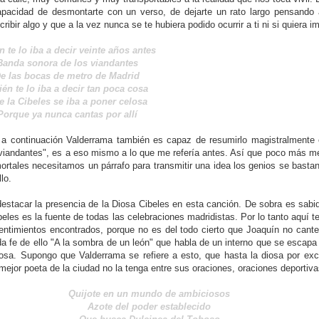
capacidad de desmontarte con un verso, de dejarte un rato largo pensando 
ir algo y que a la vez nunca se te hubiera podido ocurrir a ti ni si quiera im
 te lo iba a decir veinte años antes
Banda sonora de los viandantes
e las bocas de metro de Madrid
én te lo iba a decir tan poca cosa
 la Cibeles se iba a poner celosa
Porque ya nunca cantas por allí
a continuación Valderrama también es capaz de resumirlo magistralmente 
viandantes", es a eso mismo a lo que me refería antes. Así que poco más m
ortales necesitamos un párrafo para transmitir una idea los genios se basta
lo.
estacar la presencia de la Diosa Cibeles en esta canción. De sobra es sab
beles es la fuente de todas las celebraciones madridistas. Por lo tanto aquí
sentimientos encontrados, porque no es del todo cierto que Joaquín no cante
a fe de ello "A la sombra de un león" que habla de un interno que se escapa 
osa. Supongo que Valderrama se refiere a esto, que hasta la diosa por exc
mejor poeta de la ciudad no la tenga entre sus oraciones, oraciones deportiva
Quijote en un mundo de ambiciosos
Azote del poder establecido