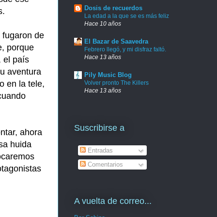
Dosis de recuerdos
s.
La edad a la que se es más feliz
Hace 10 años
 fugaron de
El Bazar de Saavedra
e, porque
Febrero llegó, y mi disfraz faltó.
Hace 13 años
 el país
u aventura
Pily Music Blog
 en la tele,
Volver pronto The Killers
Hace 13 años
 cuando
Suscribirse a
ntar, ahora
esa huida
Entradas
locaremos
Comentarios
otagonistas
A vuelta de correo...