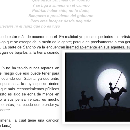
Que busca Dulcinea del Toboso
Y se liga a Jimena en el camino
Podrías haber sido, no lo dudo,
Banquero o presidente del gobierno
Pero eres incapaz desde pequeño
llevarte ni el lápiz que no es tuyo
puedo estar más de acuerdo con él. En realidad yo pienso que todos los artist
 algo que se escape de la razón de la gente; porque es precisamente a esa gen
. La parte de Sancho ya la encuentran irremediablemente en sus age
ntes, s
argan de bajarlos a la tierra cuando
quín no ha tenido nunca reparos en
 el riesgo que eso puede tener para
 ocurrido con Sabina, ya que entre
e opuestas a la suya que se rinden
id que más reconocimientos públicos
e esto es algo se echa de menos en
cto a sus pensamientos, es mucho
ho antes, los puedo comprender ya
correr.
imena, la cual tiene una canción
e Lima).