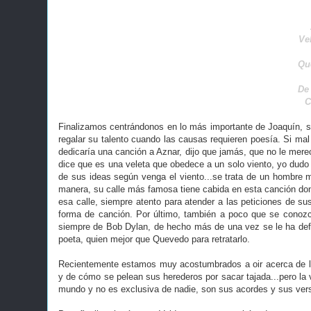
Ve
Qu
De 
C
Finalizamos centrándonos en lo más importante de Joaquín, su
regalar su talento
cuando las causas requieren poesía. Si mal 
dedicaría una canción a Aznar, dijo que jamás, que no le mere
dice que es una veleta que obedece a un solo viento, yo du
de sus ideas según venga el viento...se trata de un hombre 
manera, su calle más famosa tiene cabida en esta canción don
esa calle, siempre atento para atender a las peticiones de su
forma de canción. Por último, también a poco que se conoz
siempre de Bob Dylan, de hecho más de una vez se le ha defi
poeta, quien mejor que Quevedo para retratarlo.
Recientemente estamos muy acostumbrados a oir acerca de la
y de cómo se pelean sus herederos por sacar tajada...pero la 
mundo y no es exclusiva de nadie, son sus acordes y sus vers