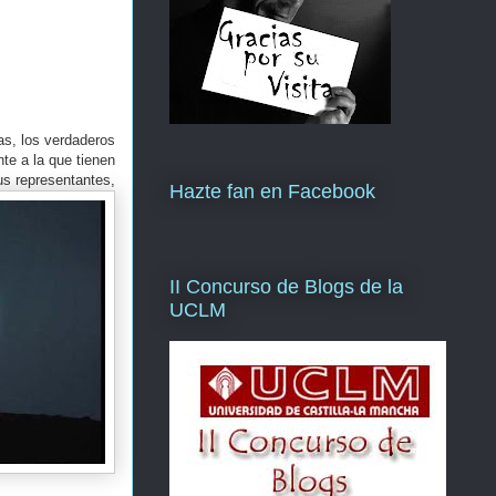
as, los verdaderos
te a la que tienen
us representantes,
Hazte fan en Facebook
II Concurso de Blogs de la
UCLM