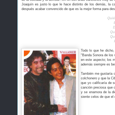
Joaquín es justo lo que le hace distinto de los demás, la 
después acabar convencido de que es la mejor forma para describ
Quién
D
Qui
Que
Todo lo que
he dicho, 
"Banda Sonora de los 
en este aspecto; los m
además siempre es bel
También me gustaría d
colchonero y que la Ci
que yo calificaría de 
canción preciosa que d
y se enamora de la di
siente celos de que el 