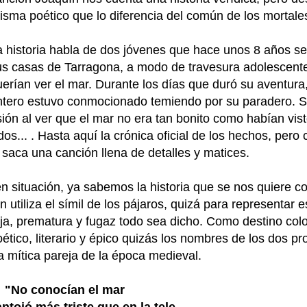
risma poético que lo diferencia del común de los mortale
a historia habla de dos jóvenes que hace unos 8 años se
us casas de Tarragona, a modo de travesura adolescent
erían ver el mar. Durante los días que duró su aventura,
ntero estuvo conmocionado temiendo por su paradero. S
ión al ver que el mar no era tan bonito como habían visto
os... . Hasta aquí la crónica oficial de los hechos, pero
 saca una canción llena de detalles y matices.
ituación, ya sabemos la historia que se nos quiere co
tiliza el símil de los pájaros, quizá para representar 
eja, prematura y fugaz todo sea dicho. Como destino co
tico, literario y épico quizás los nombres de los dos pr
a mítica pareja de la época medieval.
"No conocían el mar
antojó más triste que en la tele.