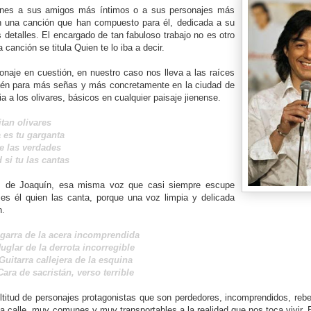
iones a sus amigos más íntimos o a sus personajes más
 una canción que han compuesto para él, dedicada a su
detalles. El encargado de tan fabuloso trabajo no es otro
 canción se titula Quien te lo iba a decir.
naje en cuestión, en nuestro caso nos lleva a las raíces
Jaén para más señas y más concretamente en la ciudad de
 a los olivares, básicos en cualquier paisaje jienense.
tan olivares
a es tu garganta
e las verdades
si tu las cant
as
voz de Joaquín, esa misma voz que casi siempre escupe
es él quien las canta, porque una voz limpia y delicada
n.
garra de la acera incomprendida
Juglar de la derrota incorregible
Guitarra callejera de la esquina
Cara de sacristán, verso terrible
titud de personajes protagonistas que son perdedores, incomprendidos, reb
a calle, muy comunes y muy transportables a la realidad que nos toca vivir. E