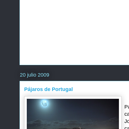
20 julio 2009
Pájaros de Portugal
P
c
J
c