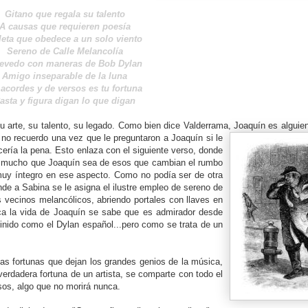
Gitano que regala su talento
A causas que requieren poesía
leta que obedece a un solo viento
Sereno de Calle Melancolía
evedo con maneras de Bob Dylan
Amigo inseparable de la luna
acordes y de versos es tu fortuna
asta y figura digan lo que digan
 arte, su talento, su legado. Como bien dice Valderrama, Joaquín es alguie
no recuerdo una vez que le preguntaron a Joaquín si le
cería la pena. Esto enlaza con el siguiente verso, donde
do mucho que Joaquín sea de esos que cambian el rumbo
muy íntegro en ese aspecto. Como no podía ser de otra
de a Sabina se le asigna el ilustre empleo de sereno de
s vecinos melancólicos, abriendo portales con llaves en
ca la vida de Joaquín se sabe que es admirador desde
nido como el Dylan español...pero como se trata de un
s fortunas que dejan los grandes genios de la música,
verdadera fortuna de un artista, se comparte con todo el
os, algo que no morirá nunca.