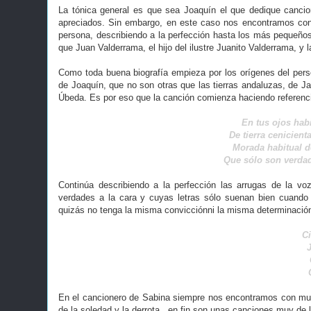
La tónica general es que sea Joaquín el que dedique canc
apreciados. Sin embargo, en este caso nos encontramos con
persona, describiendo a la perfección hasta los más pequeños 
que Juan Valderrama, el hijo del ilustre Juanito Valderrama, y la
Como toda buena biografía empieza por los orígenes del perso
de Joaquín, que no son otras que las tierras andaluzas, de 
Úbeda. Es por eso que la canción comienza haciendo referencia
En tus ojos habi
De tierra cenicient
Morada habitual d
Que sólo son verdad 
Continúa describiendo a la perfección las arrugas de la 
verdades a la cara y cuyas letras sólo suenan bien cuando 
quizás no tenga la misma convicciónni la misma determinació
Ci
En el cancionero de Sabina siempre nos encontramos con mul
de la soledad y la derrota...en fin son unas canciones muy de l