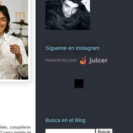
Sígueme en Instagram
Powered by Juicer
Busca en el Blog
eldes, compañeros
l verso terrible de