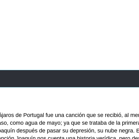
ájaros de Portugal fue una canción que se recibió, al m
aso, como agua de mayo; ya que se trataba de la primer
oaquín después de pasar su depresión, su nube negra. 
anción Joaquín nos cuenta una historia verídica, pero d