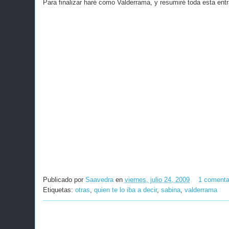
Para finalizar haré como Valderrama, y resumiré toda esta entr
Publicado por
Saavedra
en
viernes, julio 24, 2009
1 comenta
Etiquetas:
otras
,
quien te lo iba a decir
,
sabina
,
valderrama