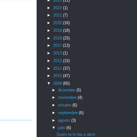
►
2023
(11)
►
2022
(1)
►
2021
(7)
►
2020
(16)
►
2019
(18)
►
2018
(25)
►
2017
(13)
►
2013
(1)
►
2012
(15)
►
2011
(37)
►
2010
(47)
▼
2009
(65)
►
diciembre
(5)
►
noviembre
(4)
►
octubre
(6)
►
septiembre
(6)
►
agosto
(3)
▼
julio
(6)
Quien te lo iba a decir