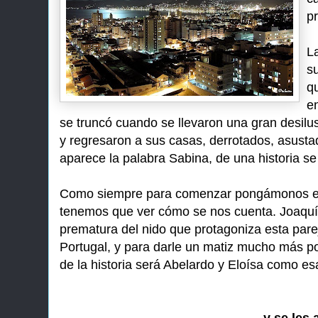
p
L
s
qu
e
se truncó cuando se llevaron una gran desilus
y regresaron a sus casas, derrotados, asustad
aparece la palabra Sabina, de una historia se
Como siempre para comenzar pongámonos en s
tenemos que ver cómo se nos cuenta. Joaquín u
prematura del nido que protagoniza esta par
Portugal, y para darle un matiz mucho más poé
de la historia será Abelardo y Eloísa como es
y se les 