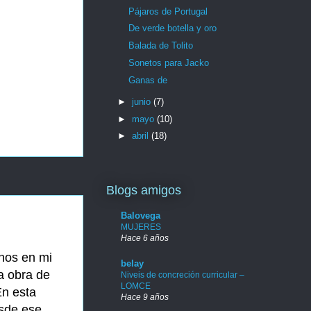
Pájaros de Portugal
De verde botella y oro
Balada de Tolito
Sonetos para Jacko
Ganas de
►
junio
(7)
►
mayo
(10)
►
abril
(18)
Blogs amigos
Balovega
MUJERES
Hace 6 años
enos en mi
belay
a obra de
Niveis de concreción curricular –
LOMCE
En esta
Hace 9 años
esde ese