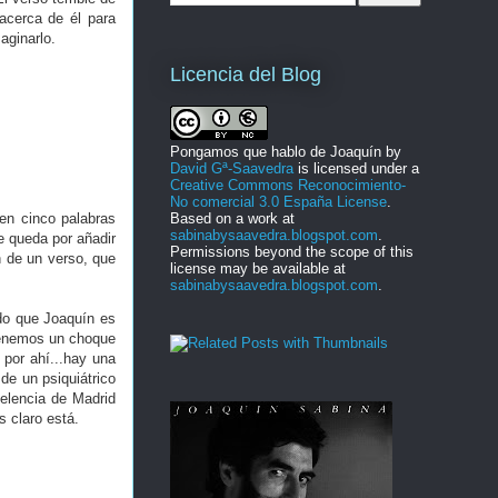
acerca de él para
aginarlo.
Licencia del Blog
Pongamos que hablo de Joaquín
by
David Gª-Saavedra
is licensed under a
Creative Commons Reconocimiento-
No comercial 3.0 España License
.
en cinco palabras
Based on a work at
sabinabysaavedra.blogspot.com
.
e queda por añadir
Permissions beyond the scope of this
n de un verso, que
license may be available at
sabinabysaavedra.blogspot.com
.
ido que Joaquín es
 tenemos un choque
 por ahí...hay una
de un psiquiátrico
elencia de Madrid
s claro está.