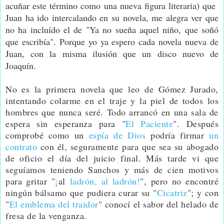
acuñar este término como una nueva figura literaria) que
Juan ha ido intercalando en su novela, me alegra ver que
no ha incluído el de "Ya no sueña aquel niño, que soñó
que escribía". Porque yo ya espero cada novela nueva de
Juan, con la misma ilusión que un disco nuevo de
Joaquín.
No es la primera novela que leo de Gómez Jurado,
intentando colarme en el traje y la piel de todos los
hombres que nunca seré. Todo arrancó en una sala de
espera sin esperanza para "
El Paciente
". Después
comprobé como un
espía de Dios
podría firmar
un
contrato
con él, seguramente para que sea su abogado
de oficio el día del juicio final. Más tarde vi que
seguíamos teniendo Sanchos y más de cien motivos
para gritar "
¡
al
ladrón, al ladrón!
", pero no encontré
ningún bálsamo que pudiera curar su "
Cicatriz
"; y con
"
El emblema del traidor
" conocí el sabor del helado de
fresa de la venganza.