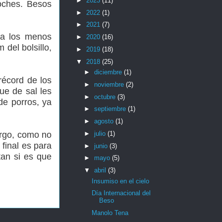
►
2023
(11)
oches. Besos
►
2022
(1)
►
2021
(7)
 a los menos
►
2020
(16)
del bolsillo,
►
2019
(18)
▼
2018
(25)
►
diciembre
(1)
récord de los
►
noviembre
(2)
ue de sal les
►
octubre
(3)
de porros, ya
►
septiembre
(1)
►
agosto
(1)
argo, como no
►
julio
(1)
final es para
►
junio
(3)
an si es que
►
mayo
(5)
▼
abril
(3)
Insumiso en el cielo
Día Internacional del
Beso
Manolo Tena