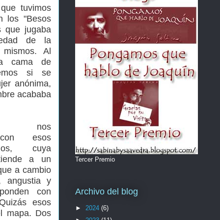
 que tuvimos
n los "Besos
s que jugaba
edad de la
 mismos. Al
na cama de
bemos si se
jer anónima,
mbre acababa
nte nos
 con esos
nos, cuya
tiende a un
Tercer Premio
 que a cambio
, angustia y
sponden con
Archivo del blog
 Quizás esos
►
2024
(6)
el mapa. Dos