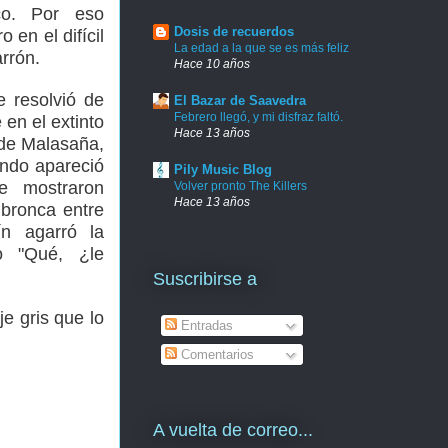
co. Por eso
Dosis de recuerdos
 en el difícil
La edad a la que se es más feliz
rrón.
Hace 10 años
 resolvió de
El Bazar de Saavedra
Febrero llegó, y mi disfraz faltó.
en el extinto
Hace 13 años
 de Malasaña,
ndo apareció
Pily Music Blog
e mostraron
Volver pronto The Killers
Hace 13 años
 bronca entre
n agarró la
o "Qué, ¿le
Suscribirse a
e gris que lo
Entradas
Comentarios
A vuelta de correo...