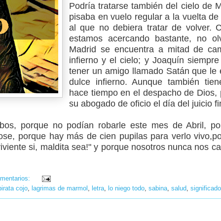
Podría tratarse también del cielo de M
pisaba en vuelo regular a la vuelta de 
al que no debiera tratar de volver.
estamos acercando bastante, no o
Madrid se encuentra a mitad de cam
infierno y el cielo; y Joaquín siempr
tener un amigo llamado Satán que le
dulce infierno. Aunque también tien
hace tiempo en el despacho de Dios,
su abogado de oficio el día del juicio fi
os, porque no podían robarle este mes de Abril, p
se, porque hay más de cien pupilas para verlo vivo,p
erviviente si, maldita sea!" y porque nosotros nunca nos
mentarios:
pirata cojo
,
lagrimas de marmol
,
letra
,
lo niego todo
,
sabina
,
salud
,
significado