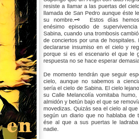
resiste a llamar a las puertas del ciel
llamada de San Pedro aunque éste le
su nombre.🗝️ Estos días hemos 
enésimo episodio de supervivenci
Sabina, cuando una trombosis cambi
de conciertos por una de hospitales.
declararse insumiso en el cielo y re
porque si es el escenario el que le gr
respuesta no se hace esperar demasi
De momento tendrán que seguir esp
cielo, aunque no sabemos a ciencia
sería el cielo de Sabina. El cielo lejano
su Calle Melancolía vomitaba humo, 
almidón y betún bajo el que se removí
movedizas. Quizás sea el cielo al que 
según un diario que no hablaba de t
ése al que a sus puertas le ladraba
nadie.