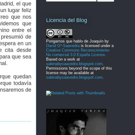
adrid, el que
un lugar feliz
 Creo que nos
Licencia del Blog
lvidemos que
ino entre el
e presumió de
Pongamos que hablo de Joaquín
by
 espera en un
David Gª-Saavedra
is licensed under a
e cita desde
Creative Commons Reconocimiento-
No comercial 3.0 España License
.
 para que sea
Based on a work at
nal.
sabinabysaavedra.blogspot.com
.
Permissions beyond the scope of this
license may be available at
orque quedan
sabinabysaavedra.blogspot.com
.
orque todavía
 cansaremos de