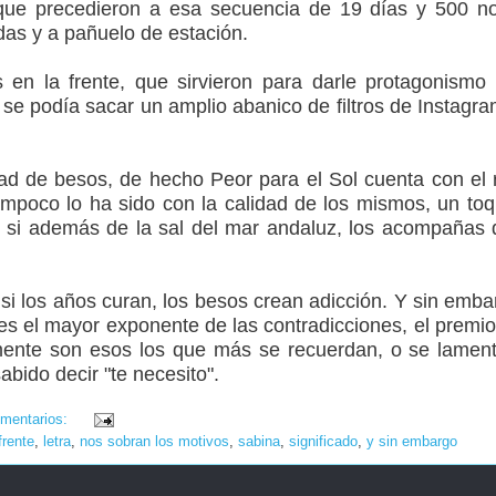
, que precedieron a esa secuencia de 19 días y 500 n
das y a pañuelo de estación.
en la frente, que sirvieron para darle protagonismo
e podía sacar un amplio abanico de filtros de Instagram 
ad de besos, de hecho Peor para el Sol cuenta con el 
poco lo ha sido con la calidad de los mismos, un toq
 Y si además de la sal del mar andaluz, los acompañas 
si los años curan, los besos crean adicción. Y sin emb
es el mayor exponente de las contradicciones, el premio 
mente son esos los que más se recuerdan, o se lament
abido decir "te necesito".
mentarios:
frente
,
letra
,
nos sobran los motivos
,
sabina
,
significado
,
y sin embargo