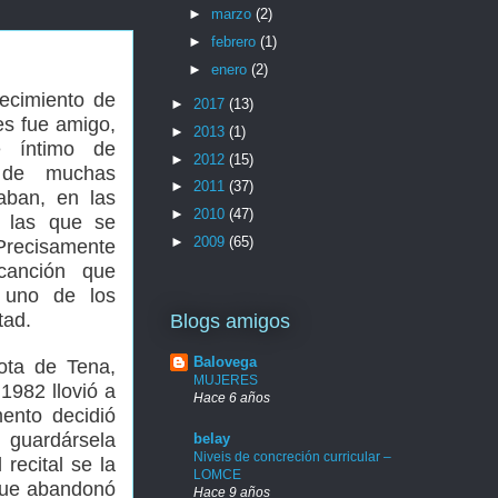
►
marzo
(2)
►
febrero
(1)
►
enero
(2)
ecimiento de
►
2017
(13)
es fue amigo,
►
2013
(1)
e íntimo de
►
2012
(15)
 de muchas
►
2011
(37)
ban, en las
►
2010
(47)
 las que se
►
2009
(65)
Precisamente
canción que
 uno de los
tad.
Blogs amigos
Balovega
ota de Tena,
MUJERES
 1982 llovió a
Hace 6 años
nto decidió
y guardársela
belay
Niveis de concreción curricular –
 recital se la
LOMCE
 que abandonó
Hace 9 años