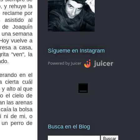
o, y rehuye la
 reclame por
asistido al
a de Joaquín
ó una semana
 Hoy vuelve a
gresa a casa,
Sígueme en Instagram
ita "ven", la
ado.
Powered by Juicer
erando en el
 cierta cuál
 y alto al que
o el cielo de
an las arenas
caía la bolsa
i ni de mi, o
 un perro de
Busca en el Blog