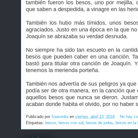
también fueron los besos, uno por mejilla
que saben a despedida, a vinagre en las heri
También los hubo más tímidos, unos besos 
agraciados. Justo en una época en la que no s
Joaquín se abrazaba su verdad desnuda.
No siempre ha sido tan escueto en la cantid
besos que pueden caber en una canción. Tam
bastó para titular otra canción de Joaquín.
tenemos la merienda porteña.
También nos advertía de sus peligros ya que 
podía ser de otra manera, en la canción que 
aquellos besos que nunca se dieron. Justa
acaban donde habita el olvido, por no haber s
Publicado por
Saavedra
en
viernes, abril 13, 2018
No hay co
Etiquetas:
besos
,
besos con sal
,
besos de judas
,
besos en la 