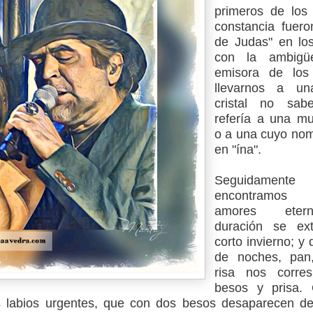
primeros de los
constancia fuero
de Judas" en lo
con la ambigü
emisora de los
llevarnos a u
cristal no sa
refería a una mu
o a una cuyo no
en "ína".
Seguidame
encontramos
amores eter
duración se ex
corto invierno; y
de noches, pan
risa nos corre
besos y prisa.
s labios urgentes, que con dos besos desaparecen d