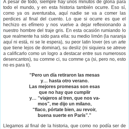
A pesar de todo, siempre hay unos minutos de gloria para
todo el mundo, y en esta historia también ocurre. Eso sí,
como ya os aventuraba, aquí nadie se va a comer las
perdices al final del cuento. Lo que si ocurre es que el
hechizo es efímero y nos vuelve a dejar reflexionando a
nuestro hombre del traje gris. En esta ocasión rumiando lo
que realmente ha sido para ella: su medio limón (la naranja
aquí ni está, ni se le espera), su peor latin lover (es un arte
que tiene lejos de dominar), su desliz (ni siquiera se atreve
a calificarlo como un logro a destacar entre sus numerosos
desencantos), su comme ci, su comme ça (si, pero no, esto
no es para ti).
“Pero un día retiraron las mesas
y… hasta otro verano.
Las mejores promesas son esas
que no hay que cumplir
y… “viajeros al tren, que nos va-
mos”, me dijo un milano,
“flaco, pórtate bien, au revoir,
buena suerte en París”.”
Llegamos al final de la historia, que como no podía ser de