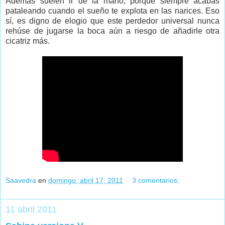
Además suelen ir de la mano, porque siempre acabas
pataleando cuando el sueño te explota en las narices. Eso
sí, es digno de elogio que este perdedor universal nunca
rehúse de jugarse la boca aún a riesgo de añadirle otra
cicatriz más.
Saavedra
en
domingo, abril 17, 2011
3 comentarios:
11 abril 2011