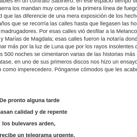
iables en un contrato Sabinero, en ese espacio tiempo s
uerra los mandan muy cerca de la primera línea de fueg
d que las diferencie de una mera exposición de los hec
os que se recorría las calles hasta que llegasen las ho
adrugadores. Por esas calles vió desfilar a la Melancol
 y Marías de Magdala; esas calles fueron la notaría dond
nar más por la luz de Luna que por los rayos insolentes d
s 500 noches se cimentaron varias de las historias más
tase, en uno de sus primeros discos nos hizo un ensayo
ero como imperecedero. Pónganse cómodos que les acabo
De pronto alguna tarde
pasan calidad y de repente
los bulevares arden,
l recibe un telegrama urgente.