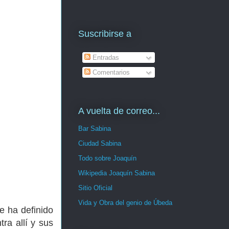
Suscribirse a
Entradas
Comentarios
A vuelta de correo...
Bar Sabina
Ciudad Sabina
Todo sobre Joaquín
Wikipedia Joaquín Sabina
Sitio Oficial
Vida y Obra del genio de Úbeda
se ha definido
ra allí y sus