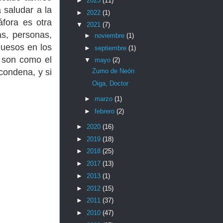
►
2023
(11)
 saludar a la
►
2022
(1)
fora es otra
▼
2021
(7)
s, personas,
►
noviembre
(1)
huesos en los
►
septiembre
(1)
s son como el
▼
mayo
(2)
Zumo de Neón
condena, y si
Oiga, Doctor
►
marzo
(1)
►
febrero
(2)
►
2020
(16)
►
2019
(18)
►
2018
(25)
►
2017
(13)
►
2013
(1)
►
2012
(15)
►
2011
(37)
►
2010
(47)