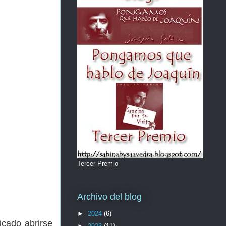
Tercer Premio
Archivo del blog
►
2024
(6)
icado abrirse