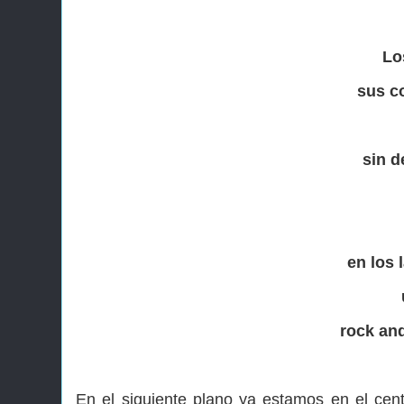
Lo
sus co
sin d
en los 
rock and
En el siguiente plano ya estamos en el cent