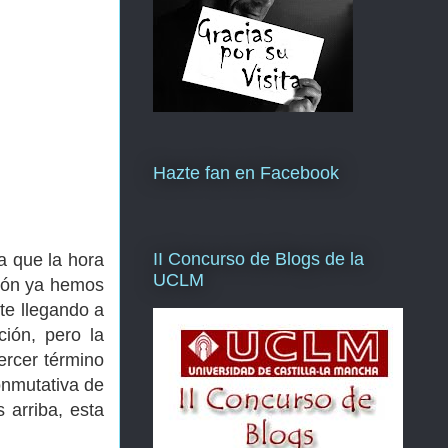
Hazte fan en Facebook
II Concurso de Blogs de la
a que la hora
UCLM
nción ya hemos
te llegando a
ción, pero la
ercer término
onmutativa de
 arriba, esta