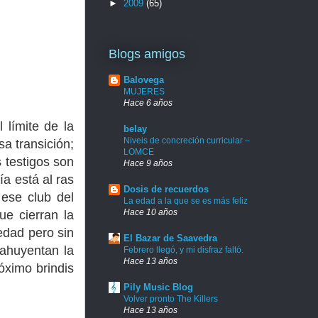
►
2009
(65)
Blogs amigos
Balovega
MUJERES
Hace 6 años
 límite de la
belay
Niveis de concreción curricular –
a transición;
LOMCE
 testigos son
Hace 9 años
ía está al ras
Dosis de recuerdos
 ese club del
La edad a la que se es más feliz
Hace 10 años
ue cierran la
edad pero sin
El Bazar de Saavedra
 ahuyentan la
Febrero llegó, y mi disfraz faltó.
Hace 13 años
óximo brindis
Pily Music Blog
Volver pronto The Killers
Hace 13 años