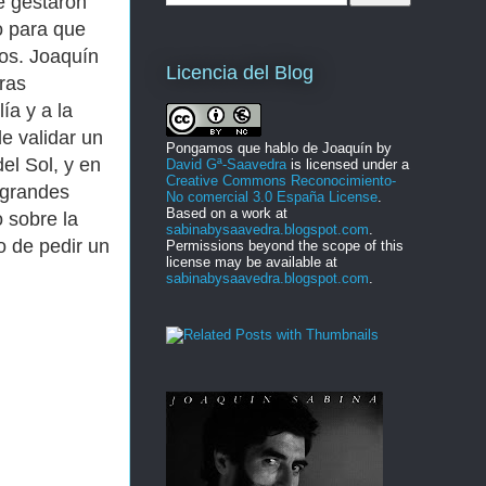
e gestaron
o para que
hos. Joaquín
Licencia del Blog
ras
ía y a la
e validar un
Pongamos que hablo de Joaquín
by
el Sol, y en
David Gª-Saavedra
is licensed under a
Creative Commons Reconocimiento-
 grandes
No comercial 3.0 España License
.
Based on a work at
 sobre la
sabinabysaavedra.blogspot.com
.
 de pedir un
Permissions beyond the scope of this
license may be available at
sabinabysaavedra.blogspot.com
.