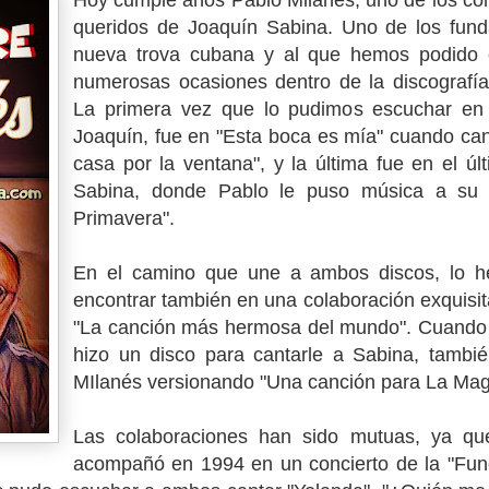
Hoy cumple años Pablo Milanés, uno de los c
queridos de Joaquín Sabina. Uno de los fund
nueva trova cubana y al que hemos podido 
numerosas ocasiones dentro de la discografí
La primera vez que lo pudimos escuchar en
Joaquín, fue en "Esta boca es mía" cuando can
casa por la ventana", y la última fue en el úl
Sabina, donde Pablo le puso música a su 
Primavera".
En el camino que une a ambos discos, lo 
encontrar también en una colaboración exquisit
"La canción más hermosa del mundo". Cuando
hizo un disco para cantarle a Sabina, tambi
MIlanés versionando "Una canción para La Ma
Las colaboraciones han sido mutuas, ya qu
acompañó en 1994 en un concierto de la "Fun