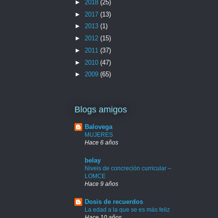
►
2018
(25)
►
2017
(13)
►
2013
(1)
►
2012
(15)
►
2011
(37)
►
2010
(47)
►
2009
(65)
Blogs amigos
Balovega
MUJERES
Hace 6 años
belay
Niveis de concreción curricular –
LOMCE
Hace 9 años
Dosis de recuerdos
La edad a la que se es más feliz
Hace 10 años