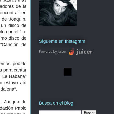
ompadres más
adores de la
encontrar en
a de Joaquín.
 un disco de
tó con él "La
timo disco de
Sígueme en Instagram
"Canción de
Powered by Juicer
hemos podido
a para cantar
 "La Habana"
én estuvo ahí
gdalena".
e Joaquín le
Busca en el Blog
dación Pablo