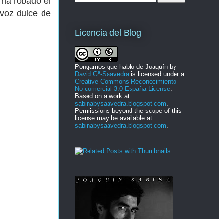
 ha robado el
voz dulce de
Licencia del Blog
Pongamos que hablo de Joaquín
by
David Gª-Saavedra
is licensed under a
Creative Commons Reconocimiento-
No comercial 3.0 España License
.
Based on a work at
sabinabysaavedra.blogspot.com
.
Permissions beyond the scope of this
license may be available at
sabinabysaavedra.blogspot.com
.