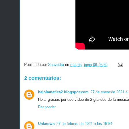
Publicado por
Saavedra
en
martes, junio 09, 2020
2 comentarios:
bajolamatica2.blogspot.com
27 de enero de 2021 a 
Hola, gracias por ese vídeo de 2 grandes de la músic
Responder
Unknown
27 de febrero de 2021 a las 15:54