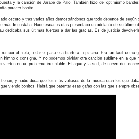
espuesta y la canción de Jarabe de Palo. También hizo del optimismo bande
día parecer bonito.
 al lado oscuro y tras varios años demostrándonos que todo depende de según
ue más le gustaba. Hace escasos días presentaba un adelanto de su último d
 dedicaba sus últimas fuerzas a dar las gracias. Es de justicia devolverl
omper el hielo, a dar el paso o a tirarte a la piscina. Era tan fácil como g
 un himno o consigna. Y no podemos olvidar otra canción sublime en la que
nvierten en un problema irresoluble. El agua y la sed, de nuevo dos conce
tienen; y nadie duda que los más valiosos de la música eran los que daba
ue viendo bonitos. Habrá que patentar esas gafas con las que siempre obse