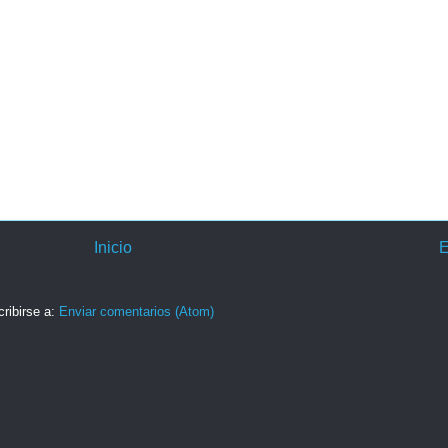
Inicio
E
ribirse a:
Enviar comentarios (Atom)