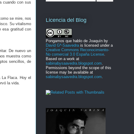
ra cuando con sus
 como se mire, nos
Licencia del Blog
isco. Su vitalismo
e esa gratitud con
Pongamos que hablo de Joaquín
by
David Gª-Saavedra
is licensed under a
Creative Commons Reconocimiento-
ritar. De nuevo un
No comercial 3.0 España License
.
 nos muestra como
Based on a work at
ptos sencillos, de
sabinabysaavedra.blogspot.com
.
Permissions beyond the scope of this
license may be available at
sabinabysaavedra.blogspot.com
.
 La Flaca. Hoy el
rvó la vida.