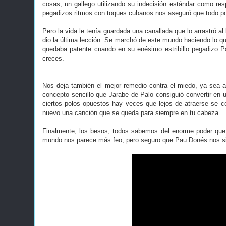
cosas, un gallego utilizando su indecisión estándar como r
pegadizos ritmos con toques cubanos nos aseguró que todo po
Pero la vida le tenía guardada una canallada que lo arrastró
dio la última lección. Se marchó de este mundo haciendo lo q
quedaba patente cuando en su enésimo estribillo pegadizo Pau
creces.
Nos deja también el mejor remedio contra el miedo, ya sea a r
concepto sencillo que Jarabe de Palo consiguió convertir en
ciertos polos opuestos hay veces que lejos de atraerse se co
nuevo una canción que se queda para siempre en tu cabeza.
Finalmente, los besos, todos sabemos del enorme poder que 
mundo nos parece más feo, pero seguro que Pau Donés nos sig