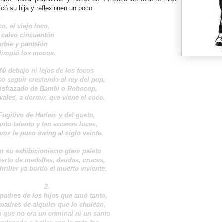
có su hija y reflexionen un poco.
.
o, el viejo loco,
l calvo cincuentón
rbie y pantalón
limpió los mocos.
Ni debajo ni lejos de los focos
so seguir creciendo el rey del pop,
isfrazado de Bambi o Robocop,
vales, a dormir, que viene el coco.
Fugitivo de Harlem y del gueto,
anto talento y tan escasas luces,
voz le puso swing al siglo veinte.
n su exhibicionismo glam paleto
ierto de medallas, deudas, cruces,
hriller ya bordó el muerto viviente.
2.
padres de los hijos que amó tanto,
 madres de alquiler que lo chulean,
 que no era un criminal ni un santo