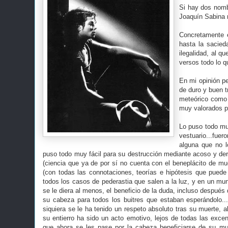
Si hay dos nomb
Joaquín Sabina n
Concretamente 
hasta la sacied
ilegalidad, al q
versos todo lo q
En mi opinión pe
de duro y buen t
meteórico como 
muy valorados p
Lo puso todo muy
vestuario...fue
alguna que no l
puso todo muy fácil para su destrucción mediante acoso y derr
(ciencia que ya de por sí no cuenta con el beneplácito de mu
(con todas las connotaciones, teorías e hipótesis que puede
todos los casos de pederastia que salen a la luz, y en un mu
se le diera al menos, el beneficio de la duda, incluso después
su cabeza para todos los buitres que estaban esperándolo..
siquiera se le ha tenido un respeto absoluto tras su muerte, 
su entierro ha sido un acto emotivo, lejos de todas las exce
que ahora se les pase por la cabeza beneficiarse de su mu