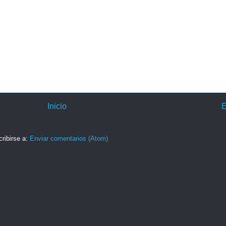
Inicio
E
ribirse a:
Enviar comentarios (Atom)