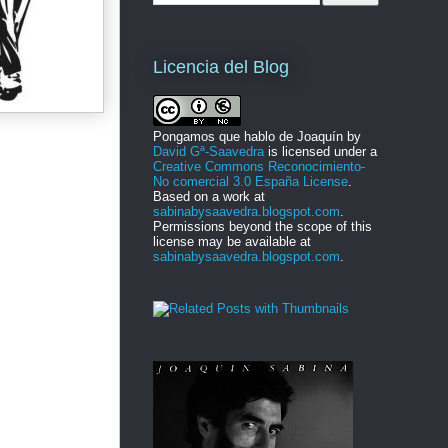
Licencia del Blog
Pongamos que hablo de Joaquín
by
David Gª-Saavedra
is licensed under a
Creative Commons Reconocimiento-
No comercial 3.0 España License
.
Based on a work at
sabinabysaavedra.blogspot.com
.
Permissions beyond the scope of this
license may be available at
sabinabysaavedra.blogspot.com
.