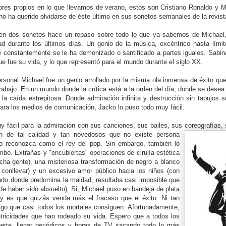
res propios en lo que llevamos de verano, estos son Cristiano Ronaldo y M
o ha querido olvidarse de éste último en sus sonetos semanales de la revista
en dos sonetos hace un repaso sobre todo lo que ya sabemos de Michael,
ad durante los últimos días. Un genio de la música, excéntrico hasta lími
ue constantemente se le ha demonizado o santificado a partes iguales. Sabi
ue fue su vida, y lo que representó para el mundo durante el siglo XX.
rsonal Michael fue un genio arrollado por la misma ola inmensa de éxito qu
rabajo. En un mundo donde la crítica está a la orden del día, donde se desea c
la caída estrepitosa. Donde admiración infinita y destrucción sin tapujos
ara los medios de comunicación, Jacko lo puso todo muy fácil.
 fácil para la admiración con sus canciones, sus bailes, sus coreografías, 
ron de tal calidad y tan novedosos que no existe
persona
o reconozca como el rey del pop. Sin embargo, también lo
ibo. Extrañas y "encubiertas" operaciones de cirujía estética
cha gente), una misteriosa transformación de negro a blanco
 conllevar) y un excesivo amor público hacia los niños (con
ndo donde predomina la maldad, resultaba casi imposible que
 de haber sido absuelto). Si, Michael puso en bandeja de plata
.y es que quizás venda más el fracaso que el éxito. Ni tan
algo que casi todos los mortales consiguen. Afortunadamente,
ntricidades que han rodeado su vida. Espero que a todos los
erte, llenar periódicos y horas de TV sacando todo lo más