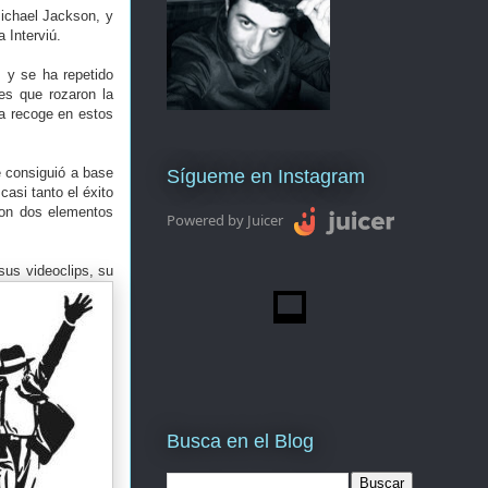
ichael Jackson, y
 Interviú.
 y se ha repetido
tes que rozaron la
na recoge en estos
e consiguió a base
Sígueme en Instagram
asi tanto el éxito
 son dos elementos
Powered by Juicer
sus videoclips, su
Busca en el Blog