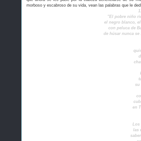
morboso y escabroso de su vida, vean las palabras que le dedi
1
"El pobre niño ric
el negro blanco, e
con peluca de Ba
de húsar nunca se 
qui
d
cha
t
su 
co
cub
en T
Los 
las
saben