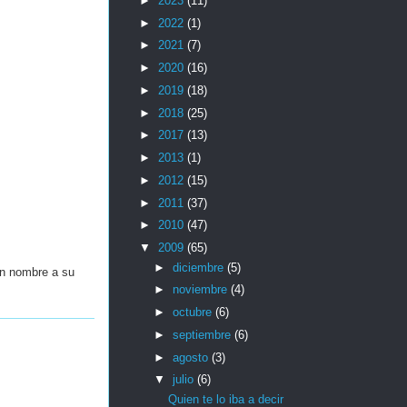
►
2023
(11)
►
2022
(1)
►
2021
(7)
►
2020
(16)
►
2019
(18)
►
2018
(25)
►
2017
(13)
►
2013
(1)
►
2012
(15)
►
2011
(37)
►
2010
(47)
▼
2009
(65)
►
diciembre
(5)
un nombre a su
►
noviembre
(4)
►
octubre
(6)
►
septiembre
(6)
►
agosto
(3)
▼
julio
(6)
Quien te lo iba a decir