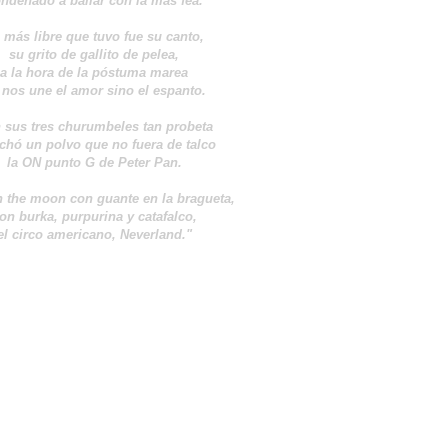
ndenado a bailar con la más fea.
 más libre que tuvo fue su canto,
su grito de gallito de pelea,
a la hora de la póstuma marea
 nos une el amor sino el espanto.
 sus tres churumbeles tan probeta
chó un polvo que no fuera de talco
la ON punto G de Peter Pan.
 the moon con guante en la bragueta,
on burka, purpurina y catafalco,
el circo americano, Neverland."