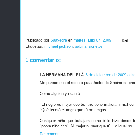
Publicado por
Saavedra
en
martes, julio 07, 2009
Etiquetas:
michael jackson
,
sabina
,
sonetos
1 comentario:
LA HERMANA DEL PLÁ
6 de diciembre de 2009 a la
Me parece que el soneto para Jacko de Sabina es pred
Como alguien ya cantó:
"El negro es mejor que tú....no tiene malicia ni mal co
"Qué tendrá el negro que tú no tengas..."
Cualquier niño que trabajara como él lo hizo desde l
"pobre niño rico". Ni mejor ni peor que tú....o igual no..
Responder