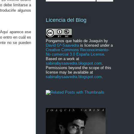
no debe limitarse a
troducirle algunos
Licencia del Blog
 Aquí aparece ese
o entro en cuál es
Pongamos que hablo de Joaquín
by
ente no se pueden
David Gª-Saavedra
is licensed under a
Creative Commons Reconocimiento-
No comercial 3.0 España License
.
Based on a work at
sabinabysaavedra.blogspot.com
.
Permissions beyond the scope of this
license may be available at
sabinabysaavedra.blogspot.com
.