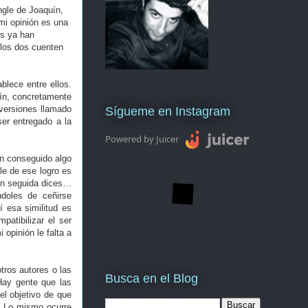
gle de Joaquín,
mi opinión es una
os ya han
 los dos cuenten
blece entre ellos.
ín, concretamente
 versiones llamado
Sígueme en Instagram
ser entregado a la
Powered by Juicer
n conseguido algo
le de ese logro es
 en seguida dices…
doles de ceñirse
 esa similitud es
atibilizar el ser
opinión le falta a
tros autores o las
Busca en el Blog
Hay gente que las
el objetivo de que
o. Lo mismo ocurre