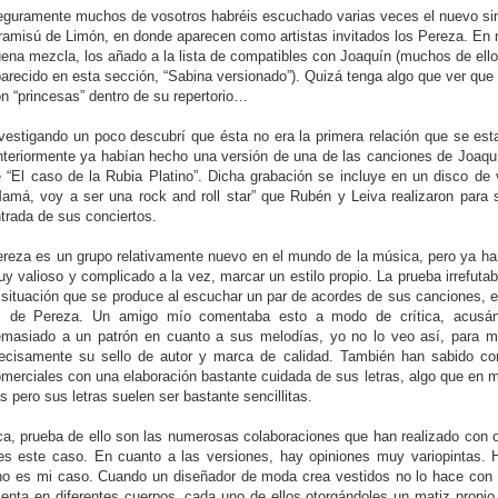
guramente muchos de vosotros habréis escuchado varias veces el nuevo sin
ramisú de Limón, en donde aparecen como artistas invitados los Pereza. En 
ena mezcla, los añado a la lista de compatibles con Joaquín (muchos de ell
arecido en esta sección, “Sabina versionado”). Quizá tenga algo que ver que
n “princesas” dentro de su repertorio…
vestigando un poco descubrí que ésta no era la primera relación que se esta
teriormente ya habían hecho una versión de una de las canciones de Joaqu
 “El caso de la Rubia Platino”. Dicha grabación se incluye en un disco de
amá, voy a ser una rock and roll star” que Rubén y Leiva realizaron para 
trada de sus conciertos.
reza es un grupo relativamente nuevo en el mundo de la música, pero ya ha
y valioso y complicado a la vez, marcar un estilo propio. La prueba irrefutab
 situación que se produce al escuchar un par de acordes de sus canciones,
s de Pereza. Un amigo mío comentaba esto a modo de crítica, acusán
masiado a un patrón en cuanto a sus melodías, yo no lo veo así, para mí
ecisamente su sello de autor y marca de calidad. También han sabido comp
merciales con una elaboración bastante cuidada de sus letras, algo que en mi 
pero sus letras suelen ser bastante sencillitas.
, prueba de ello son las numerosas colaboraciones que han realizado con o
es este caso. En cuanto a las versiones, hay opiniones muy variopintas. 
 no es mi caso. Cuando un diseñador de moda crea vestidos no lo hace con 
enta en diferentes cuerpos, cada uno de ellos otorgándoles un matiz propi