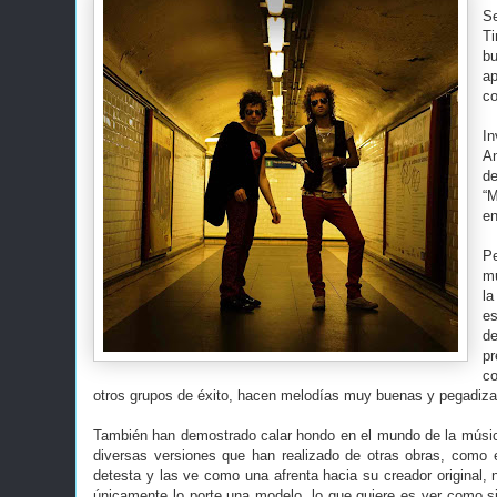
Se
Ti
bu
ap
co
In
An
de
“M
en
Pe
mu
la
e
de
pr
co
otros grupos de éxito, hacen melodías muy buenas y pegadizas 
También han demostrado calar hondo en el mundo de la música
diversas versiones que han realizado de otras obras, como 
detesta y las ve como una afrenta hacia su creador original,
únicamente lo porte una modelo, lo que quiere es ver como si