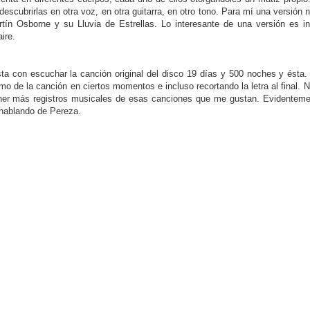
escubrirlas en otra voz, en otra guitarra, en otro tono. Para mí una versión 
ertín Osborne y su Lluvia de Estrellas. Lo interesante de una versión es in
ire.
a con escuchar la canción original del disco 19 días y 500 noches y ésta.
mo de la canción en ciertos momentos e incluso recortando la letra al final. N
ener más registros musicales de esas canciones que me gustan. Evidentem
 hablando de Pereza.