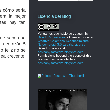
a cómo sería
era la mejor
Licencia del Blog
stas hay tan
Pongamos que hablo de Joaquín
by
 que sabe que
David Gª-Saavedra
is licensed under a
Creative Commons Reconocimiento-
 un corazón 5
No comercial 3.0 España License
.
Based on a work at
o feliz no se
sabinabysaavedra.blogspot.com
.
sea creyente,
Permissions beyond the scope of this
license may be available at
sabinabysaavedra.blogspot.com
.