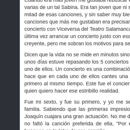
Cuando era más joven me gustaba rebuscar ent
varias de un tal Sabina. Era tan joven que ni
mitad de esas canciones, y sin saber muy bie
canciones que más me gustaban era precisame
concierto con Viceversa del Teatro Salamanc
última vez arrancar un concierto justo con esa
creyente, pero me sobran los motivos para s
Dicen que la vida no se mide en minutos sin
unos días estuve repasando los 5 conciertos a
uno de ellos. Un concierto es una combinació
hace que en cada uno de ellos cantes una 
primero al mismo tiempo. Este fue el concier
quien quiero hacer ese estribillo realidad.
Fue mi sexto, y fue su primero, y yo me s
familia. Sabiendo que las primeras impres
Joaquín cuajara una gran actuación. No me de
no faltó la canción preferida de ella, "Po