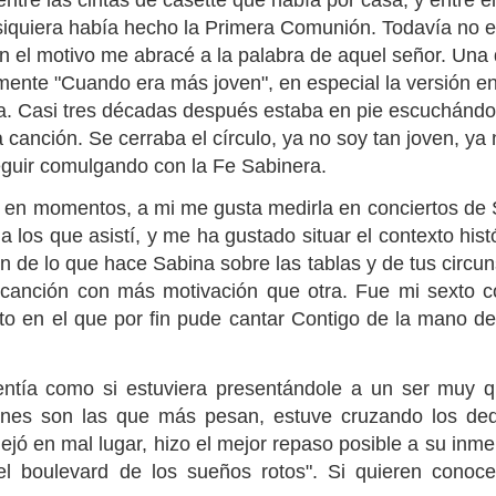
re las cintas de casette que había por casa, y entre el
 siquiera había hecho la Primera Comunión. Todavía no e
n el motivo me abracé a la palabra de aquel señor. Una 
nte "Cuando era más joven", en especial la versión en 
a. Casi tres décadas después estaba en pie escuchándol
 canción. Se cerraba el círculo, ya no soy tan joven, ya
eguir comulgando con la Fe Sabinera.
o en momentos, a mi me gusta medirla en conciertos de
 los que asistí, y me ha gustado situar el contexto hist
n de lo que hace Sabina sobre las tablas y de tus circun
canción con más motivación que otra. Fue mi sexto co
to en el que por fin pude cantar Contigo de la mano de
entía como si estuviera presentándole a un ser muy q
iones son las que más pesan, estuve cruzando los de
jó en mal lugar, hizo el mejor repaso posible a su inme
r el boulevard de los sueños rotos". Si quieren cono