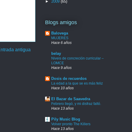
►
2009
(65)
Blogs amigos
Balovega
MUJERES
Hace 6 años
ntrada antigua
belay
Niveis de concreción curricular –
LOMCE
Hace 9 años
Dosis de recuerdos
La edad a la que se es más feliz
Hace 10 años
El Bazar de Saavedra
Febrero llegó, y mi disfraz faltó.
Hace 13 años
Pily Music Blog
Volver pronto The Killers
Hace 13 años