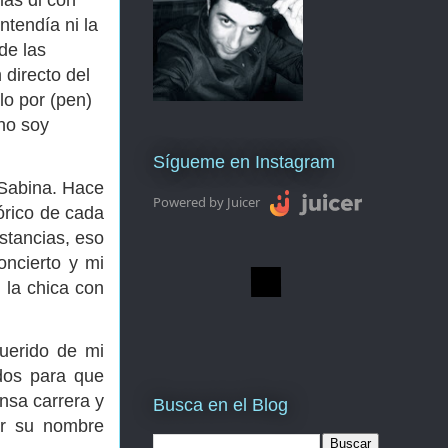
las di con
ntendía ni la
de las
directo del
o por (pen)
 no soy
Sígueme en Instagram
 Sabina. Hace
Powered by Juicer
órico de cada
stancias, eso
ncierto y mi
 la chica con
uerido de mi
dos para que
nsa carrera y
Busca en el Blog
cer su nombre