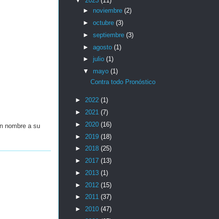
▼
2023
(11)
►
noviembre
(2)
►
octubre
(3)
►
septiembre
(3)
►
agosto
(1)
►
julio
(1)
▼
mayo
(1)
Contra todo Pronóstico
►
2022
(1)
►
2021
(7)
►
2020
(16)
un nombre a su
►
2019
(18)
►
2018
(25)
►
2017
(13)
►
2013
(1)
►
2012
(15)
►
2011
(37)
►
2010
(47)