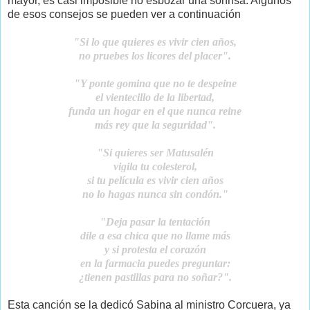
mayor, es casi imposible no esbozar una sonrisa. Algunos
de esos consejos se pueden ver a continuación
"Si lo que quieres es vivir cien años,
no pruebes los licores del placer".
"Y ponte gomina que no te despeine
el vientecillo de la libertad,
funda un hogar en el que nunca reine
más rey que la seguridad".
"Si quieres ser Matusalén
vigila tu colesterol,
si tu película es vivir cien años
no lo hagas nunca sin condón."
"Deja pasar la tentación
dile a esa chica que no llame más
y si protesta el corazón
en la farmacia puedes preguntar:
¿tienen pastillas para no soñar?".
Esta canción se la dedicó Sabina al ministro Corcuera, ya