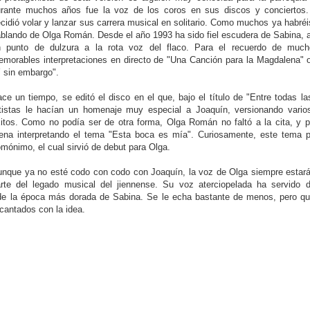
urante muchos años fue la voz de los coros en sus discos y conciertos
cidió volar y lanzar sus carrera musical en solitario. Como muchos ya habréi
blando de Olga Román. Desde el año 1993 ha sido fiel escudera de Sabina, 
n punto de dulzura a la rota voz del flaco. Para el recuerdo de muc
morables interpretaciones en directo de "Una Canción para la Magdalena" o 
 sin embargo".
ce un tiempo, se editó el disco en el que, bajo el título de "Entre todas la
tistas le hacían un homenaje muy especial a Joaquín, versionando vari
itos. Como no podía ser de otra forma, Olga Román no faltó a la cita, y p
ena interpretando el tema "Esta boca es mía". Curiosamente, este tema p
mónimo, el cual sirvió de debut para Olga.
nque ya no esté codo con codo con Joaquín, la voz de Olga siempre estará
rte del legado musical del jiennense. Su voz aterciopelada ha servido 
de la época más dorada de Sabina. Se le echa bastante de menos, pero qu
ncantados con la idea.