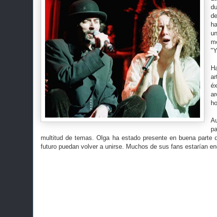
d
de
ha
u
me
"Y
Ha
ar
éx
ar
ho
Au
pa
multitud de temas. Olga ha estado presente en buena parte 
futuro puedan volver a unirse. Muchos de sus fans estarían e