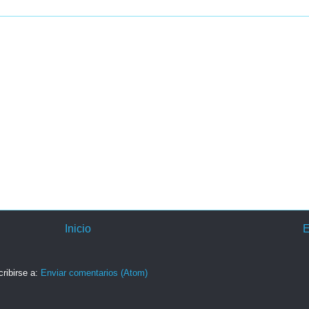
Inicio
E
ribirse a:
Enviar comentarios (Atom)