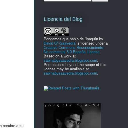
Licencia del Blog
Pongamos que hablo de Joaquín
by
David Gª-Saavedra
is licensed under a
Creative Commons Reconocimiento-
No comercial 3.0 España License
.
Based on a work at
sabinabysaavedra.blogspot.com
.
Permissions beyond the scope of this
license may be available at
sabinabysaavedra.blogspot.com
.
un nombre a su