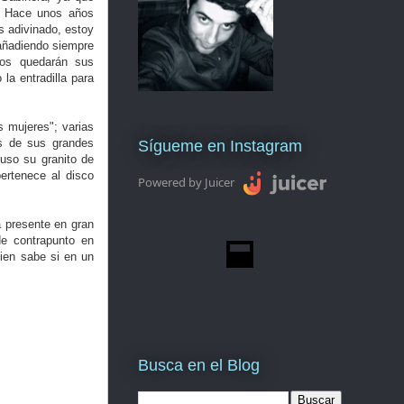
. Hace unos años
s adivinado, estoy
añadiendo siempre
hos quedarán sus
la entradilla para
s mujeres"; varias
os de sus grandes
Sígueme en Instagram
uso su granito de
ertenece al disco
Powered by Juicer
 presente en gran
de contrapunto en
ien sabe si en un
Busca en el Blog