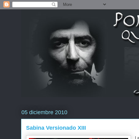
05 diciembre 2010
Sabina Versionado XIII
La