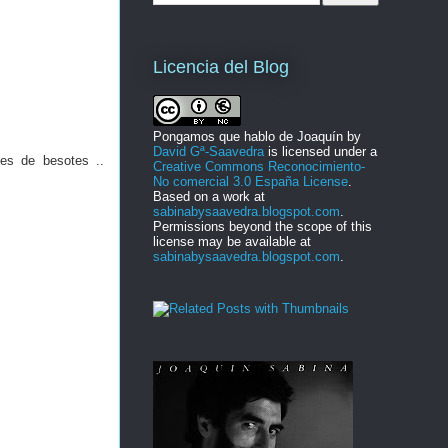
Licencia del Blog
Pongamos que hablo de Joaquín
by
David Gª-Saavedra
is licensed under a
les de besotes ..
Creative Commons Reconocimiento-
No comercial 3.0 España License
.
Based on a work at
sabinabysaavedra.blogspot.com
.
Permissions beyond the scope of this
license may be available at
sabinabysaavedra.blogspot.com
.