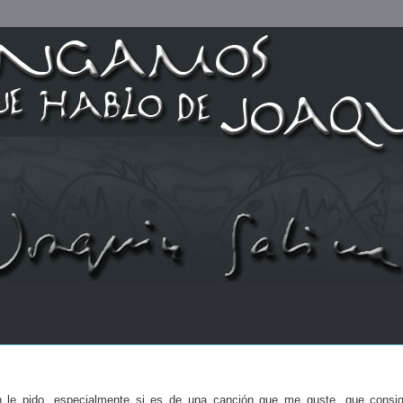
n le pido, especialmente si es de una canción que me guste, que consi