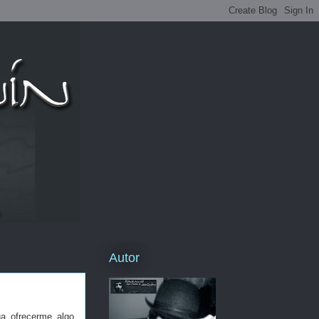
Autor
ga ofrecerme algo