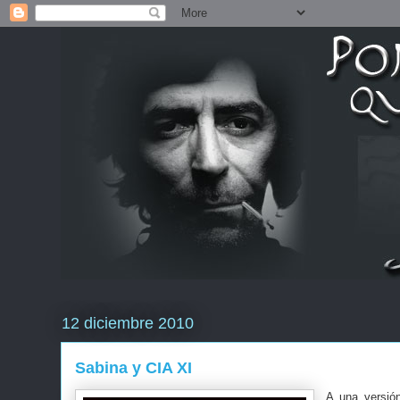
12 diciembre 2010
Sabina y CIA XI
A una versió