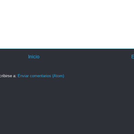
Inicio
E
ribirse a:
Enviar comentarios (Atom)