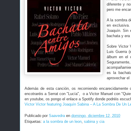
diferente y n
pero me encan
A la sombra d
en exclusiva.
Joaquín. Sin 
bachata y era 
Sobre Victor 
Luis Guerra (
álbum en el 
Seguramente, 
acompañamiento
es la bachat
aprovechar el 
Además de esta canción, os recomiendo encarecidamente qu
encotraréis a Serrat con "Lucía", o a Victor Manuel con "Qui
en youtube, os pongo el enlace a Spotify donde podréis escuch
Victor Victor featuring Joaquín Sabina – A La Sombra De Un L
Publicado por
Saavedra
en
domingo, diciembre 12, 2010
Etiquetas:
a la sombra de un leon
,
sabina y cia