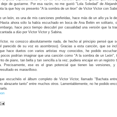
o deje de gustarme. Por esa razón, no me gustó "Lola Soledad" de Alejand
ta la que hoy os presento "A la sombra de un léon" de Victor Victor con Sab
e un león, es una de mis canciones preferidas, hace más de un año ya le d
 Hasta ahora sólo la había escuchado en boca de Ana Belén en solitario,
embargo, hace poco tiempo descubrí por casualidad una versión que la tr
cantada a dúo por Victor Victor y Sabina.
Victor, no conozco absolutamente nada, de hecho al principio pensé que s
el parecido de su voz es asombroso). Gracias a esta canción, que se inc
que hace duetos con varios artistas muy conocidos, he podido escuchar
pocos podrían imaginar que una canción como "A la sombra de un León", 
 de piano, tan bella y tan sencilla a la vez; pudiera encajar en un registro 
a. Precisamente, ese es el gran potencial que tienen las versiones, y
resultado es maravilloso.
e escuchéis el álbum completo de Victor Victor, llamado "Bachata entre
ero abrazarte tanto" entre muchos otros. Lamentablemente, no he podido enco
arla.
eon